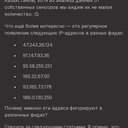
Казахстаном, хотя из анализа данных от
собственных сенсоров мы видим их не малое
количество. 🤔
Что ещё более интересно — это регулярное
появление следующих IP-адресов в разных фидах:
47.243.26.124
91.147.93.36
95.58.255.251
185.22.67.50
93.185.73.178
188.0.130.250
Почему именно эти адреса фигурируют в
различных фидах?
Следите за следующими статьями. Я помню, что